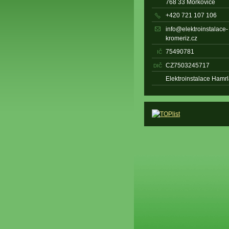
768 33 Morkovice
+420 721 107 106
info@elektroinstalace-
kromeriz.cz
75490781
IČ
CZ7503245717
DIČ
Elektroinstalace Hamr