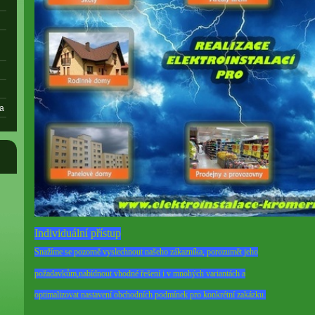
la
Individuální přístup
Snažíme se pozorně vyslechnout našeho zákazníka, porozumět jeho
požadavkům,
nabídnout vhodné řešení i v mnohých variantách a
optimalizovat nastavení
obchodních podmínek pro konkrétní zakázku.